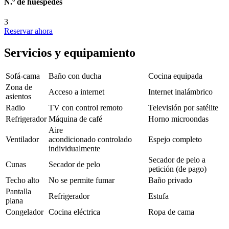
N.º de huéspedes
3
Reservar ahora
Servicios y equipamiento
Sofá-cama
Baño con ducha
Cocina equipada
Zona de
Acceso a internet
Internet inalámbrico
asientos
Radio
TV con control remoto
Televisión por satélite
Refrigerador
Máquina de café
Horno microondas
Aire
Ventilador
acondicionado controlado
Espejo completo
individualmente
Secador de pelo a
Cunas
Secador de pelo
petición (de pago)
Techo alto
No se permite fumar
Baño privado
Pantalla
Refrigerador
Estufa
plana
Congelador
Cocina eléctrica
Ropa de cama